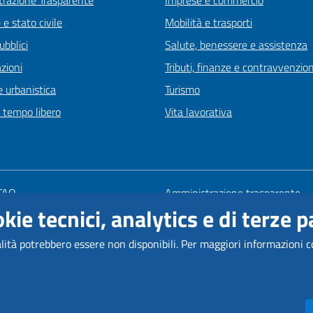
razione Trasparente
Imprese e commercio
e stato civile
Mobilità e trasporti
ubblici
Salute, benessere e assistenza
zioni
Tributi, finanze e contravvenzion
 urbanistica
Turismo
e tempo libero
Vita lavorativa
 FAQ
Amministrazione trasparente
kie tecnici, analytics e di terze pa
zione appuntamento
Mappa del sito
one disservizio
Informativa privacy
alità potrebbero essere non disponibili.
Per maggiori informazioni c
 di assistenza
Note legali
Come Raggiungerci
Dichiarazione di accessibilità