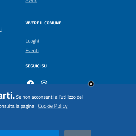
Avvisi
VIVERE IL COMUNE
i
Luoghi
Eventi
SEGUICI SU
Facebook
https://www.instagram.com/comuneposita
rti.
Se non acconsenti all'utilizzo dei
Cookie Policy
onsulta la pagina
Rifiuta
Comune di Positano • Realizzato da