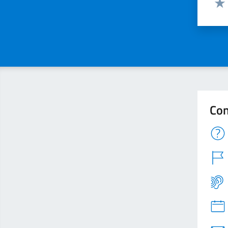
Valu
Con