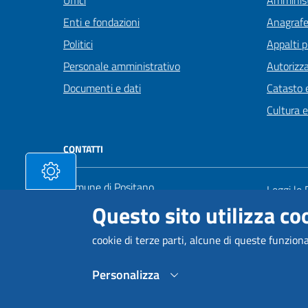
Uffici
Amminist
Enti e fondazioni
Anagrafe 
Politici
Appalti p
Personale amministrativo
Autorizza
Documenti e dati
Catasto e
Cultura 
CONTATTI
Comune di Positano
Leggi le
Via Marconi 111 - 84017 Positano
Questo sito utilizza coo
Prenota
Codice fiscale 80025630650 / P. IVA:
Segnalazi
00232340653
cookie di terze parti, alcune di queste funzion
Richiesta
Ufficio della segreteria del sindaco
Personalizza
Numero: +39 0898122535
Posta Elettronica Certificata: