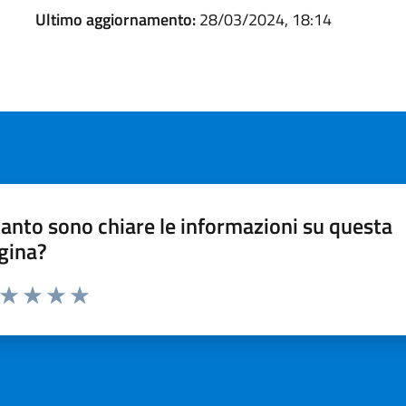
Ultimo aggiornamento:
28/03/2024, 18:14
anto sono chiare le informazioni su questa
gina?
a da 1 a 5 stelle la pagina
ta 1 stelle su 5
Valuta 2 stelle su 5
Valuta 3 stelle su 5
Valuta 4 stelle su 5
Valuta 5 stelle su 5