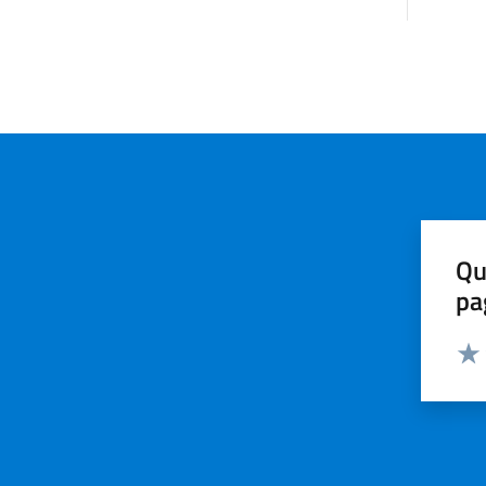
Qu
pa
Valut
Valu