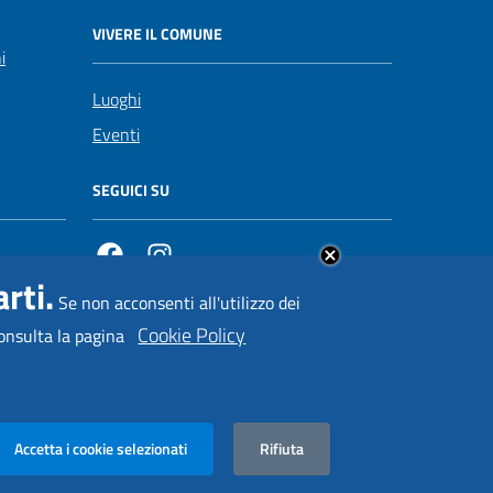
VIVERE IL COMUNE
i
Luoghi
Eventi
SEGUICI SU
Facebook
https://www.instagram.com/comuneposita
rti.
Se non acconsenti all'utilizzo dei
Cookie Policy
onsulta la pagina
Rifiuta
Comune di Positano • Realizzato da
Iakta
Accetta i cookie selezionati
Rifiuta