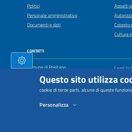
Politici
Appalti p
Personale amministrativo
Autorizza
Documenti e dati
Catasto e
Cultura 
CONTATTI
Comune di Positano
Leggi le
Via Marconi 111 - 84017 Positano
Questo sito utilizza coo
Prenota
Codice fiscale 80025630650 / P. IVA:
Segnalazi
00232340653
cookie di terze parti, alcune di queste funzion
Richiesta
Ufficio della segreteria del sindaco
Personalizza
Numero: +39 0898122535
Posta Elettronica Certificata:
protocollo@pec.comunedipositano.it