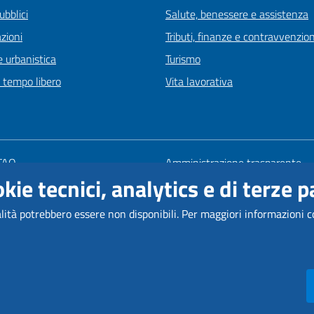
ubblici
Salute, benessere e assistenza
zioni
Tributi, finanze e contravvenzion
 urbanistica
Turismo
e tempo libero
Vita lavorativa
 FAQ
Amministrazione trasparente
kie tecnici, analytics e di terze pa
zione appuntamento
Mappa del sito
one disservizio
Informativa privacy
alità potrebbero essere non disponibili.
Per maggiori informazioni c
 di assistenza
Note legali
Come Raggiungerci
Dichiarazione di accessibilità