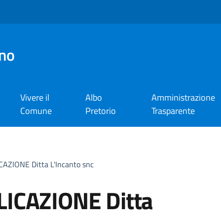
no
Vivere il
Albo
Amministrazione
Comune
Pretorio
Trasparente
AZIONE Ditta L'Incanto snc
LICAZIONE Ditta