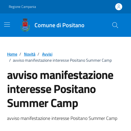
Vai ai contenuti
Vai al footer
Regione Campania
Comune di Positano
Home
/
Novità
/
Avvisi
/
avviso manifestazione interesse Positano Summer Camp
avviso manifestazione
interesse Positano
Summer Camp
Dettagli della notizia
avviso manifestazione interesse Positano Summer Camp