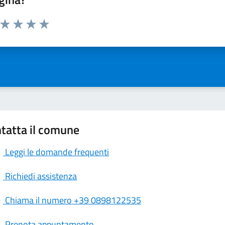
a da 1 a 5 stelle la pagina
ta 1 stelle su 5
Valuta 2 stelle su 5
Valuta 3 stelle su 5
Valuta 4 stelle su 5
Valuta 5 stelle su 5
tatta il comune
Leggi le domande frequenti
Richiedi assistenza
Chiama il numero +39 0898122535
Prenota appuntamento