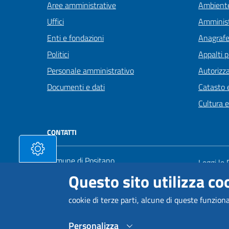
Aree amministrative
Ambient
Uffici
Amminist
Enti e fondazioni
Anagrafe 
Politici
Appalti p
Personale amministrativo
Autorizza
Documenti e dati
Catasto e
Cultura 
CONTATTI
Comune di Positano
Leggi le
Via Marconi 111 - 84017 Positano
Questo sito utilizza coo
Prenota
Codice fiscale 80025630650 / P. IVA:
Segnalazi
00232340653
cookie di terze parti, alcune di queste funzion
Richiesta
Ufficio della segreteria del sindaco
Personalizza