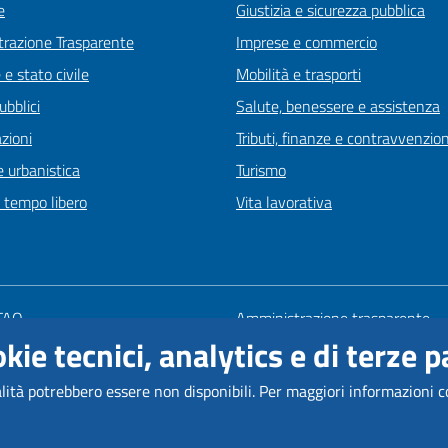
e
Giustizia e sicurezza pubblica
razione Trasparente
Imprese e commercio
e stato civile
Mobilità e trasporti
ubblici
Salute, benessere e assistenza
zioni
Tributi, finanze e contravvenzion
 urbanistica
Turismo
e tempo libero
Vita lavorativa
 FAQ
Amministrazione trasparente
kie tecnici, analytics e di terze pa
zione appuntamento
Mappa del sito
one disservizio
Informativa privacy
alità potrebbero essere non disponibili.
Per maggiori informazioni c
 di assistenza
Note legali
Come Raggiungerci