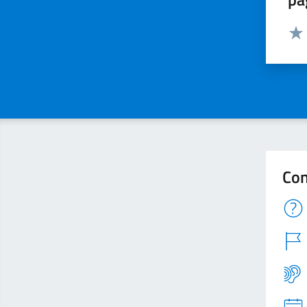
Valut
Valu
Con