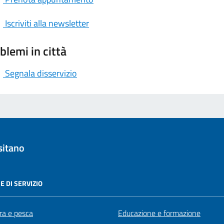
Iscriviti alla newsletter
blemi in città
Segnala disservizio
sitano
E DI SERVIZIO
ra e pesca
Educazione e formazione