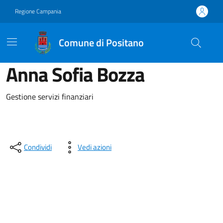
Vai ai contenuti
Vai al footer
Regione Campania
Comune di Positano
Anna Sofia Bozza
Gestione servizi finanziari
Condividi
Vedi azioni