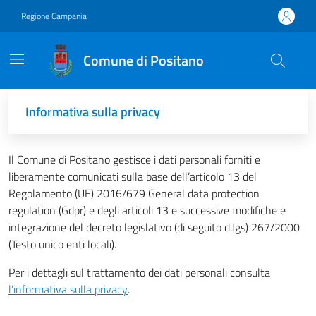
Vai ai contenuti
Vai al footer
Regione Campania
Comune di Positano
Informativa sulla privacy
Dati Generali
Luogo
Data e orario
Dettagli appuntamento
Riepilogo
Il Comune di Positano gestisce i dati personali forniti e
liberamente comunicati sulla base dell’articolo 13 del
Regolamento (UE) 2016/679 General data protection
regulation (Gdpr) e degli articoli 13 e successive modifiche e
integrazione del decreto legislativo (di seguito d.lgs) 267/2000
(Testo unico enti locali).
Per i dettagli sul trattamento dei dati personali consulta
l’informativa sulla privacy
.