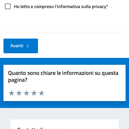
Ho letto e compreso l’informativa sulla privacy*
Avanti
Quanto sono chiare le informazioni su questa
pagina?
Valuta da 1 a 5 stelle la pagina
Valuta 1 stelle su 5
Valuta 2 stelle su 5
Valuta 3 stelle su 5
Valuta 4 stelle su 5
Valuta 5 stelle su 5