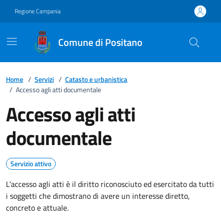
Vai ai contenuti
Vai al footer
Regione Campania
Comune di Positano
Home
/
Servizi
/
Catasto e urbanistica
/
Accesso agli atti documentale
Accesso agli atti
documentale
Servizio attivo
L'accesso agli atti è il diritto riconosciuto ed esercitato da tutti
i soggetti che dimostrano di avere un interesse diretto,
concreto e attuale.