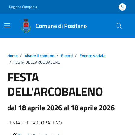
Vai ai contenuti
Vai al footer
Regione Campania
Comune di Positano
Home
/
Vivere il comune
/
Eventi
/
Evento sociale
/
FESTA DELL'ARCOBALENO
FESTA
DELL'ARCOBALENO
dal 18 aprile 2026 al 18 aprile 2026
FESTA DELL'ARCOBALENO