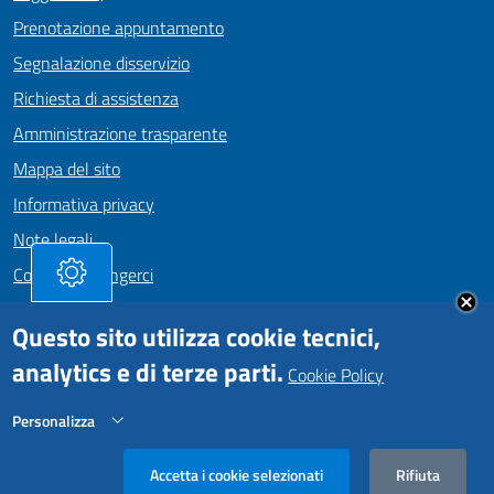
Prenotazione appuntamento
Segnalazione disservizio
Richiesta di assistenza
Amministrazione trasparente
Mappa del sito
Informativa privacy
Note legali
Come Raggiungerci
Dichiarazione di accessibilità
Questo sito utilizza cookie tecnici,
analytics e di terze parti.
Cookie Policy
SEGUICI SU
Personalizza
Facebook
https://www.instagram.com/comunepositanoofficial
Rifiuta
Comune di Positano • Realizzato da
Iakta
Accetta i cookie selezionati
Rifiuta