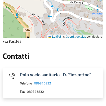
Leaflet
|
©
OpenStreetMap
contributors
via Pasitea
Contatti
Polo socio sanitario “D. Fiorentino”
Telefono
:
089875832
Fax
: 089875832