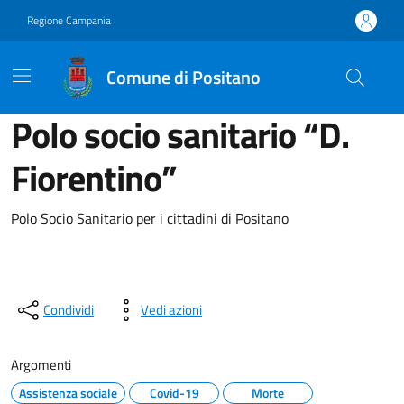
Vai ai contenuti
Vai al footer
Regione Campania
Comune di Positano
Polo socio sanitario “D.
Fiorentino”
Polo Socio Sanitario per i cittadini di Positano
Condividi
Vedi azioni
Argomenti
Assistenza sociale
Covid-19
Morte