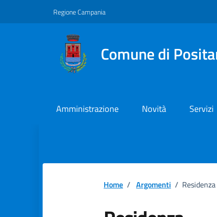
Vai ai contenuti
Vai al footer
Regione Campania
Comune di Posita
Amministrazione
Novità
Servizi
Home
/
Argomenti
/
Residenza