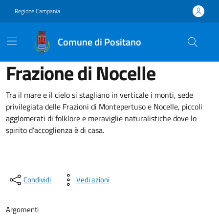
Vai ai contenuti
Vai al footer
Regione Campania
Comune di Positano
Frazione di Nocelle
Tra il mare e il cielo si stagliano in verticale i monti, sede
privilegiata delle Frazioni di Montepertuso e Nocelle, piccoli
agglomerati di folklore e meraviglie naturalistiche dove lo
spirito d’accoglienza è di casa.
Condividi
Vedi azioni
Argomenti