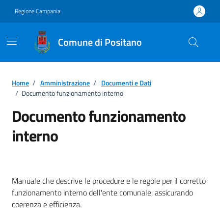
Vai ai contenuti
Vai al footer
Regione Campania
Comune di Positano
Home
/
Amministrazione
/
Documenti e Dati
/
Documento funzionamento interno
Documento funzionamento
interno
Dettagli della notizia
Manuale che descrive le procedure e le regole per il corretto
funzionamento interno dell'ente comunale, assicurando
coerenza e efficienza.