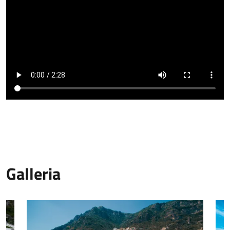
Galleria
Immagine
Imm