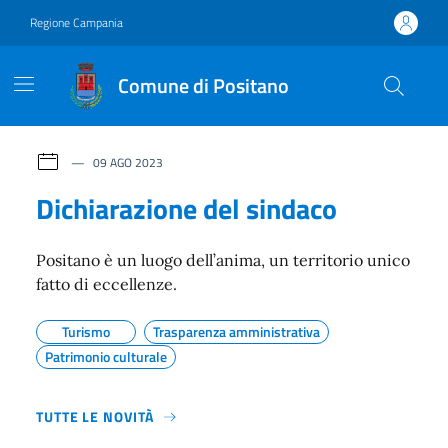
Vai ai contenuti
Vai al footer
Regione Campania
Comune di Positano
Comune di Positano
Contenuti in evidenza
09 AGO 2023
Dichiarazione del sindaco
Positano è un luogo dell’anima, un territorio unico
fatto di eccellenze.
Turismo
Trasparenza amministrativa
Patrimonio culturale
TUTTE LE NOVITÀ