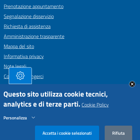
Prenotazione appuntamento
Segnalazione disservizio
Richiesta di assistenza
Amministrazione trasparente
Mappa del sito
Informativa privacy
Note legali
Come Raggiungerci
Dichiarazione di accessibilità
Questo sito utilizza cookie tecnici,
analytics e di terze parti.
Cookie Policy
SEGUICI SU
Personalizza
Facebook
https://www.instagram.com/comunepositanoofficial
Rifiuta
Comune di Positano • Realizzato da
Iakta
Accetta i cookie selezionati
Rifiuta