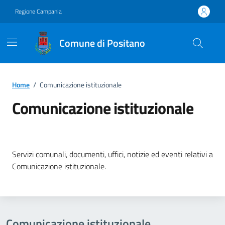
Vai ai contenuti
Vai al footer
Regione Campania
Comune di Positano
Home
/
Comunicazione istituzionale
Comunicazione istituzionale
Dettagli della notizia
Servizi comunali, documenti, uffici, notizie ed eventi relativi a
Comunicazione istituzionale.
Comunicazione istituzionale