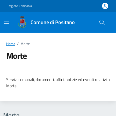
Vai ai contenuti
Vai al footer
Regione Campania
Comune di Positano
Home
/
Morte
Morte
Dettagli della notizia
Servizi comunali, documenti, uffici, notizie ed eventi relativi a
Morte.
Morte