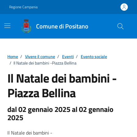
Vai ai contenuti
Vai al footer
Regione Campania
Comune di Positano
Home
/
Vivere il comune
/
Eventi
/
Evento sociale
/
Il Natale dei bambini -Piazza Bellina
Il Natale dei bambini -
Piazza Bellina
dal 02 gennaio 2025 al 02 gennaio
2025
Il Natale dei bambini -