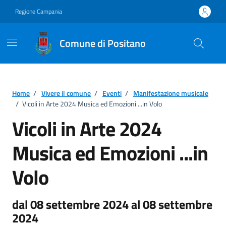
Vai ai contenuti
Vai al footer
Regione Campania
Comune di Positano
Home
/
Vivere il comune
/
Eventi
/
Manifestazione musicale
/
Vicoli in Arte 2024 Musica ed Emozioni ...in Volo
Vicoli in Arte 2024
Musica ed Emozioni ...in
Volo
dal 08 settembre 2024 al 08 settembre
2024