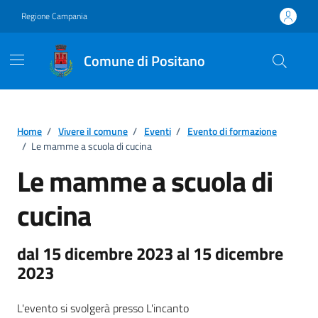
Vai ai contenuti
Vai al footer
Regione Campania
Comune di Positano
Home
/
Vivere il comune
/
Eventi
/
Evento di formazione
/
Le mamme a scuola di cucina
Le mamme a scuola di
cucina
dal 15 dicembre 2023 al 15 dicembre
2023
L'evento si svolgerà presso L'incanto