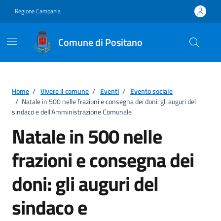
Vai ai contenuti
Vai al footer
Regione Campania
Comune di Positano
Home
/
Vivere il comune
/
Eventi
/
Evento sociale
/
Natale in 500 nelle frazioni e consegna dei doni: gli auguri del
sindaco e dell'Amministrazione Comunale
Natale in 500 nelle
frazioni e consegna dei
doni: gli auguri del
sindaco e