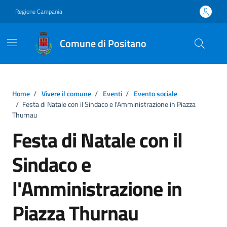
Vai ai contenuti
Vai al footer
Regione Campania
Comune di Positano
Home
/
Vivere il comune
/
Eventi
/
Evento sociale
/
Festa di Natale con il Sindaco e l'Amministrazione in Piazza
Thurnau
Festa di Natale con il
Sindaco e
l'Amministrazione in
Piazza Thurnau